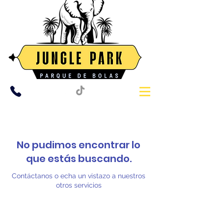
HOLA
No pudimos encontrar lo
que estás buscando.
🤔 ¿Cómo podemos ayudarte hoy?
Contáctanos o echa un vistazo a nuestros
JUNGLE PARK
otros servicios
Tap to chat
JUNGLE PARK
Online